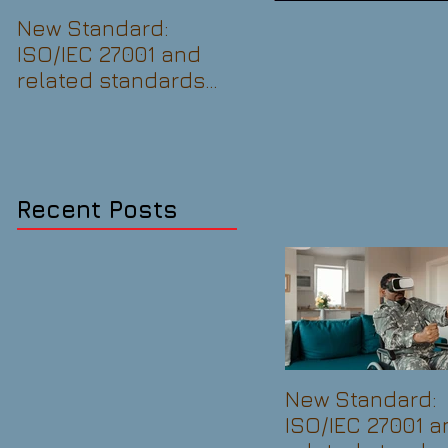
New Standard:
New Standard: ISO
ISO/IEC 27001 and
37301:2021
related standards
Compliance
Information security
management
management
systems —
Requirements with
guidance for use
Recent Posts
New Standard:
ISO/IEC 27001 a