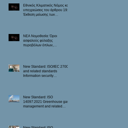
Εθνικός Κλιματικός Νόμος και
υποχρεώσεις του άρθρου 19:
Έκθεση μείωσης των
εκπομπών.
ΝΕΑ Νομοθεσία: Όροι
ασφαλούς φύλαξης
πυροβόλων όπλων,
πυρομαχικών, εκρηκτικών
υλών και εκρηκτικών
μηχανισμών.
New Standard: ISO/IEC 27001
and related standards
Information security
management
New Standard: ISO
14097:2021 Greenhouse gas
management and related
activities
New Standard: ISO