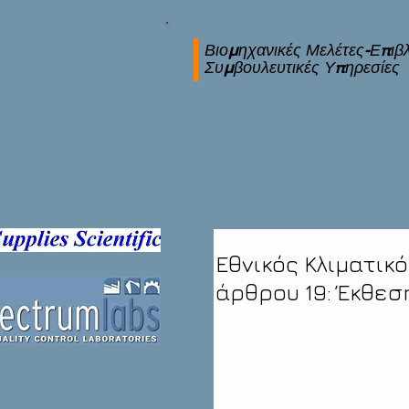
Βιομηχανικές Μελέτες-Επιβλ
Συμβουλευτικές Υπηρεσίες
Εθνικός Κλιματικ
άρθρου 19: Έκθεσ