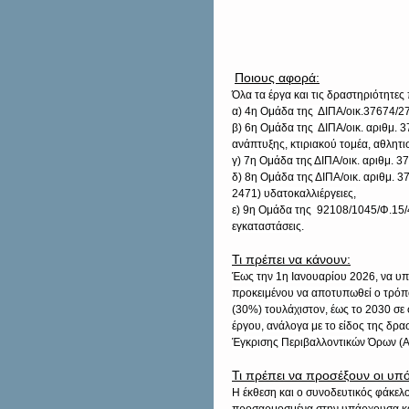
Ποιους αφορά:
Όλα τα έργα και τις δραστηριότητες
α) 4η Ομάδα της  ΔΙΠΑ/οικ.37674/2
β) 6η Ομάδα της  ΔΙΠΑ/οικ. αριθμ. 3
ανάπτυξης, κτιριακού τομέα, αθλητ
γ) 7η Ομάδα της ΔΙΠΑ/οικ. αριθμ. 3
δ) 8η Ομάδα της ΔΙΠΑ/οικ. αριθμ. 
2471) υδατοκαλλιέργειες,
ε) 9η Ομάδα της  92108/1045/Φ.15/4
εγκαταστάσεις.
Τι πρέπει να κάνουν:
Έως την 1η Ιανουαρίου 2026, να υπ
προκειμένου να αποτυπωθεί ο τρόπ
(30%) τουλάχιστον, έως το 2030 σε 
έργου, ανάλογα με το είδος της δρ
Έγκρισης Περιβαλλοντικών Όρων (
Τι πρέπει να προσέξουν οι υπό
Η έκθεση και ο συνοδευτικός φάκελο