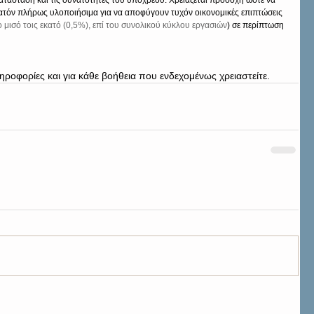
άσταση και τις δυνατότητες του υπόχρεου. Χρειάζεται προσοχή ώστε να 
υνατόν πλήρως υλοποιήσιμα για να αποφύγουν τυχόν οικονομικές επιπτώσεις 
 μισό τοις εκατό (0,5%), επί του συνολικού κύκλου εργασιών
) σε περίπτωση 
ηροφορίες και για κάθε βοήθεια που ενδεχομένως χρειαστείτε.