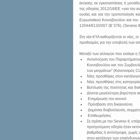
έκτασης σε εγκαταστάσεις ή μονάδε
της οδηγίας 2012/18/ΕΕ «για την α
ουσίες και για την τροποποίηση κα
Ευρωπαϊκού Κοινοβουλίου και του Σ
12044/613/2007 (Β΄376), (Seveso II)
Στη νέα ΚΥΑ καθορίζονται οι νέες, οι
προθεσμίες για την υποβολή των απ
Μεταξύ των αλλαγών που εισάγει η S
Αντιστοίχιση του Παραρτήματος
Κοινοβουλίου και του Συμβουλίο
των μειγμάτων” (Κανονισμός CL
Νέες προσθήκες στον κατάλογο
Νέες προσθήκες στις κατηγορίες
Βελτίωση της ποιότητας και δια
Δίνεται μεγαλύτερη βαρύτητα σε
 Ενημέρωση του κοινού  
 Πρόσβαση στη δικαιοσύνη  
 Δημόσια διαβούλευση, συμμετ
 Επιθεωρήσεις    
Σε σχέση με την Seveso II, υπ
προηγούμενη οδηγία ήταν εκτός
βαθμίδας ή αντίστροφα, χωρίς 
στον κατάλογο των επικίνδυνων