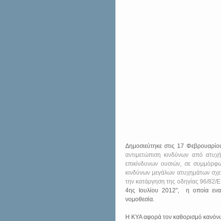
Δημοσιεύτηκε στις 17 Φεβρουαρίο
αντιμετώπιση κινδύνων από ατυχή
επικίνδυνων ουσιών, σε συμμόρφωσ
κινδύνων μεγάλων ατυχημάτων σχετι
την κατάργηση της οδηγίας 96/82/
4ης Ιουλίου 2012",  η οποία ενα
νομοθεσία. 
Η ΚΥΑ αφορά τον καθορισμό κανόνων