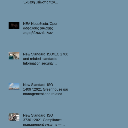
Έκθεση μείωσης των
εκπομπών.
ΝΕΑ Νομοθεσία: Όροι
ασφαλούς φύλαξης
πυροβόλων όπλων,
πυρομαχικών, εκρηκτικών
υλών και εκρηκτικών
μηχανισμών.
New Standard: ISO/IEC 27001
and related standards
Information security
management
New Standard: ISO
14097:2021 Greenhouse gas
management and related
activities
New Standard: ISO
37301:2021 Compliance
management systems —