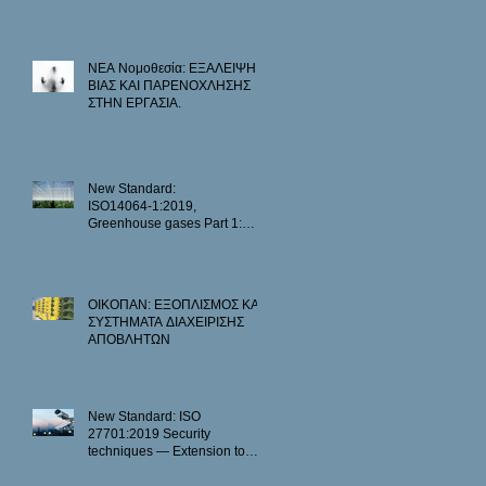
Requirements with guidance
for use
ΝΕΑ Νομοθεσία: ΕΞΑΛΕΙΨΗ
ΒΙΑΣ ΚΑΙ ΠΑΡΕΝΟΧΛΗΣΗΣ
ΣΤΗΝ ΕΡΓΑΣΙΑ.
New Standard:
ISO14064‑1:2019,
Greenhouse gases Part 1:
Specification with guidance at
the .......
ΟΙΚΟΠΑΝ: ΕΞΟΠΛΙΣΜΟΣ ΚΑΙ
ΣΥΣΤΗΜΑΤΑ ΔΙΑΧΕΙΡΙΣΗΣ
ΑΠΟΒΛΗΤΩΝ
New Standard: ISO
27701:2019 Security
techniques — Extension to
ISO/IEC 27001and ISO/IEC