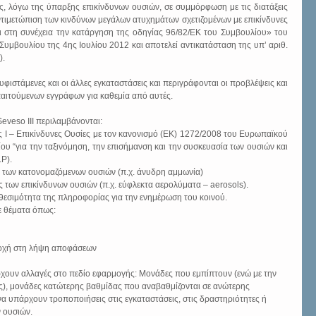
ς, λόγω της ύπαρξης επικίνδυνων ουσιών, σε συμμόρφωση με τις διατάξεις 
ντιμετώπιση των κινδύνων μεγάλων ατυχημάτων σχετιζομένων με επικίνδυνες 
ι στη συνέχεια την κατάργηση της οδηγίας 96/82/ΕΚ του Συμβουλίου» του 
υμβουλίου της 4ης Ιουλίου 2012 και αποτελεί αντικατάσταση της υπ’ αριθ. 
. 
 υφιστάμενες και οι άλλες εγκαταστάσεις και περιγράφονται οι προβλέψεις και 
αιτούμενων εγγράφων για καθεμία από αυτές.
eveso III περιλαμβάνονται: 
 Ι – Επικίνδυνες Ουσίες με τον κανονισμό (ΕΚ) 1272/2008 του Ευρωπαϊκού 
υ “για την ταξινόμηση, την επισήμανση και την συσκευασία των ουσιών και 
P).  
 των κατονομαζόμενων ουσιών (π.χ. άνυδρη αμμωνία)  
 των επικίνδυνων ουσιών (π.χ. εύφλεκτα αερολύματα – aerosols).  
θεσιμότητα της πληροφορίας για την ενημέρωση του κοινού. ​  
 θέματα όπως:  
οχή στη λήψη αποφάσεων  
άρχουν αλλαγές στο πεδίο εφαρμογής: Μονάδες που εμπίπτουν (ενώ με την 
), μονάδες κατώτερης βαθμίδας που αναβαθμίζονται σε ανώτερης 
να υπάρχουν τροποποιήσεις στις εγκαταστάσεις, στις δραστηριότητες ή 
 ουσιών.  