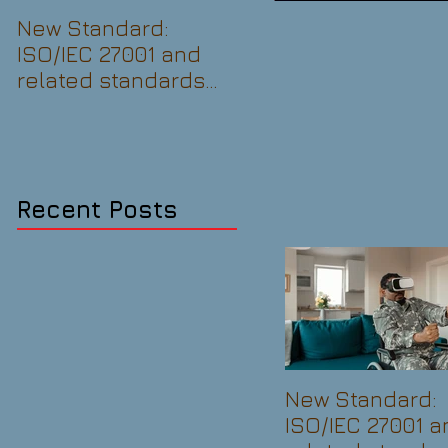
New Standard:
New Standard: ISO
ISO/IEC 27001 and
37301:2021
related standards
Compliance
Information security
management
management
systems —
Requirements with
guidance for use
Recent Posts
New Standard:
ISO/IEC 27001 a